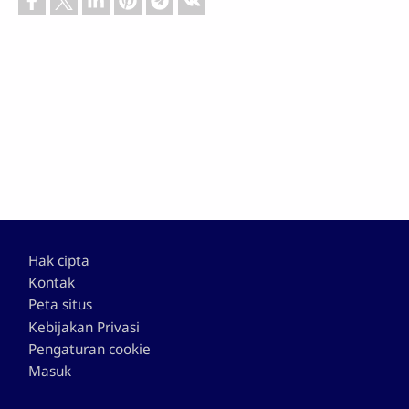
Footer
Hak cipta
Kontak
Peta situs
Kebijakan Privasi
Pengaturan cookie
Masuk