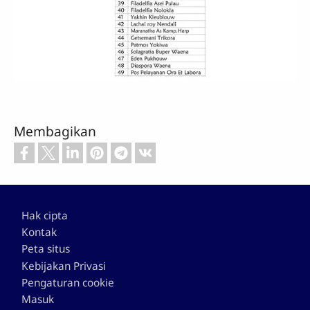
Membagikan
Footer
Hak cipta
Kontak
Peta situs
Kebijakan Privasi
Pengaturan cookie
Masuk