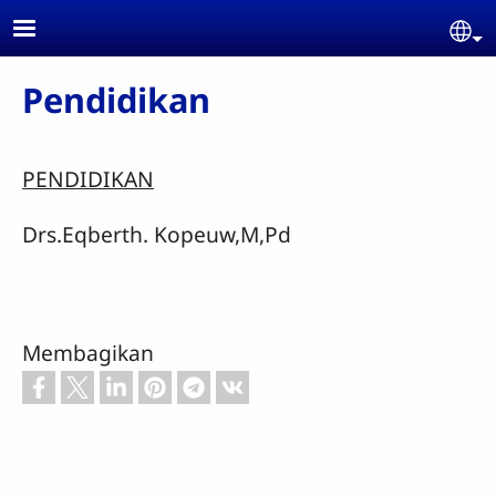
Skip to main content
Se
Pendidikan
PENDIDIKAN
Drs.Eqberth. Kopeuw,M,Pd
Membagikan