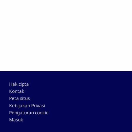
Footer
Hak cipta
Kontak
Peta situs
Kebijakan Privasi
Pengaturan cookie
Masuk