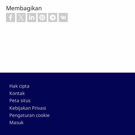
Membagikan
Footer
Hak cipta
Kontak
Peta situs
Kebijakan Privasi
Pengaturan cookie
Masuk